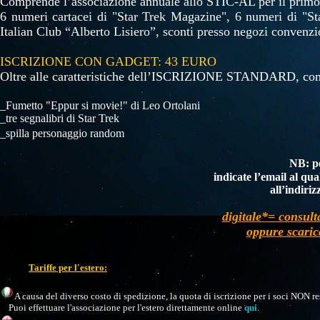
Comprende l’associazione annuale allo STIC-AL per il primo fa
6 numeri
cartacei di
"Star Trek Magazine"
, 6 numeri
di
"St
Italian Club “Alberto Lisiero”, sconti presso negozi convenzi
ISCRIZIONE CON GADGET: 43 EURO
Oltre alle caratteristiche dell’ISCRIZIONE STANDARD, co
_Fumetto "Eppur si movie!" di Leo Ortolani
_tre segnalibri di Star Trek
_spilla
personaggio random
NB: pe
indicate l’email al qu
all’indiri
digitale*= consult
oppure scaric
Tariffe per l'estero:
A causa del diverso costo di spedizione, la quota di iscrizione per i soci NON res
Puoi effettuare l'associazione per l'estero direttamente online
qui
.