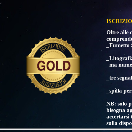
ISCRIZI
Oltre all
comprend
_Fumetto 
_Litografi
ma numera
_tre segna
_spilla
per
NB: solo p
bisogna ag
accertarsi
sulla dispo