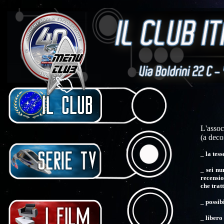
L'assoc
(a decor
_ la tes
_ sei nu
recensio
che trat
_ possib
_ libero