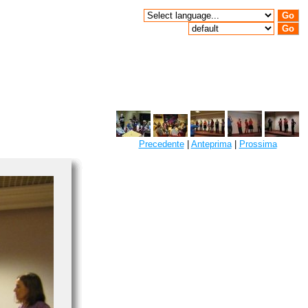
Precedente
|
Anteprima
|
Prossima