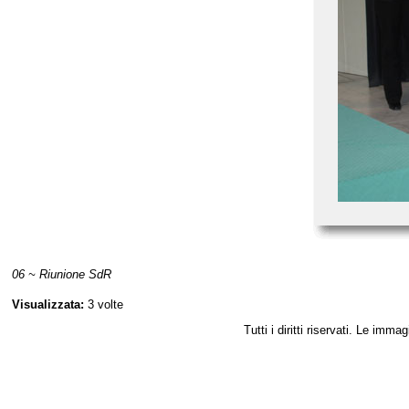
06 ~ Riunione SdR
Visualizzata:
3 volte
Tutti i diritti riservati. Le im