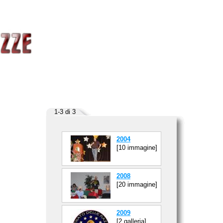
1-3 di 3
2004
[10 immagine]
2008
[20 immagine]
2009
[2 galleria]