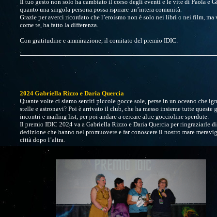
Il tuo gesto non solo ha cambiato il corso degli eventi e le vite di Paola e 
quanto una singola persona possa ispirare un’intera comunità.
Grazie per averci ricordato che l’eroismo non è solo nei libri o nei film, ma 
come te, ha fatto la differenza.
Con gratitudine e ammirazione, il comitato del premio IDIC.
2024 Gabriella Rizzo e Daria Quercia
Quante volte ci siamo sentiti piccole gocce sole, perse in un oceano che ig
stelle e astronavi? Poi è arrivato il club, che ha messo insieme tutte queste 
incontri e mailing list, per poi andare a cercare altre goccioline sperdute.
Il premio IDIC 2024 va a Gabriella Rizzo e Daria Quercia per ringraziarle di
dedizione che hanno nel promuovere e far conoscere il nostro mare meravigl
città dopo l’altra.