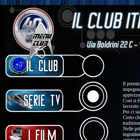
Il premi
impegnat
apprezza
Così si è
lavorato
Poi ci s
Certo ch
tradizion
Nelle pr
ingratit
spinto a 