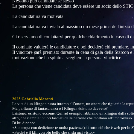
Nessuno può candidare se stesso
La persona che viene candidata deve essere un socio dello STI
La candidatura va motivata.
La candidatura va inviata al massimo un mese prima dell'inizio de
Ci riserviamo di contattarvi per qualche chiarimento in caso di d
Il comitato valuterà le candidature e poi deciderà chi premiare, in
Il vincitore sarà premiato durante la cena di gala della Starcon
motivazione che ha spinto a scegliere la persona vincitrice.
2025 Gabriella Manenti
La vita di un klingon ruota intorno all’onore, un onore che riguarda la reput
Ma parliamo di fantascienza o i Klingon esistono davvero?
Esistono, esistono eccome. Qui, ad esempio, abbiamo un klingon dalla solida 
altri, che riempie i vuoti lasciati dalle persone che mollano all’improvviso.
Di lui dicono:
«Si occupa con dedizione (e molta pazienza) di tutto ciò che è web per lo S
«Perchè è il klingon più bello che si sia mai visto.»