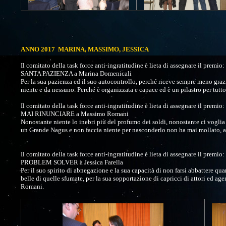
ANNO 2017 MARINA, MASSIMO, JESSICA
Il comitato della task force anti-ingratitudine è lieta di assegnare il premio:
SANTA PAZIENZA a Marina Domenicali
Per la sua pazienza ed il suo autocontrollo, perché riceve sempre meno grazie
niente e da nessuno. Perché è organizzata e capace ed è un pilastro per tutto 
Il comitato della task force anti-ingratitudine è lieta di assegnare il premio:
MAI RINUNCIARE a Massimo Romani
Nonostante niente lo inebri più del profumo dei soldi, nonostante ci voglia u
un Grande Nagus e non faccia niente per nasconderlo non ha mai mollato, an
….
Il comitato della task force anti-ingratitudine è lieta di assegnare il premio:
PROBLEM SOLVER a Jessica Farella
Per il suo spirito di abnegazione e la sua capacità di non farsi abbattere qu
belle di quelle sfumate, per la sua sopportazione di capricci di attori ed a
Romani.