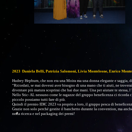
2023 Daniela Belli, Patrizia Salomoni, Livia Monteleone, Enrico Mont
Hudrey Hepburn, che non era una Moira ma una donna elegante e saggia, d
“Ricordati, se mai dovessi aver bisogno di una mano che ti aiuti, ne trovera
diventare più matura scoprirai che hai due mani. Una per aiutare te stessa, l’al
Nello Stic- AL nessuno come le ragazze del gruppo beneficenza ci ricorda 
piccolo possiamo tutti fare di più.
Quindi il premio IDIC 2023 va proprio a loro, il gruppo pesca di beneficenz
Grazie non solo perché gestite il banchetto durante la convention, ma anche
nella ricerca e nel packaging dei premi!