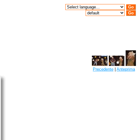
Precedente
|
Anteprima